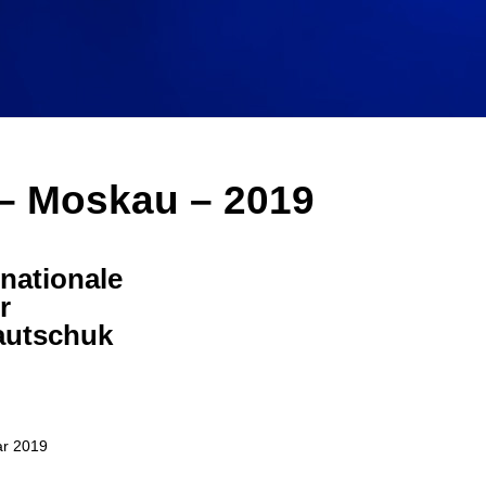
a – Moskau – 2019
rnationale
r
autschuk
ar 2019