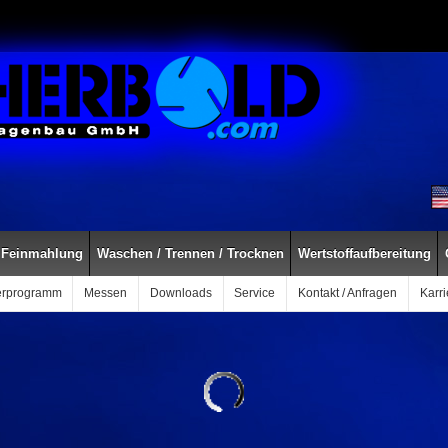
Feinmahlung
Waschen / Trennen / Trocknen
Wertstoffaufbereitung
erprogramm
Messen
Downloads
Service
Kontakt / Anfragen
Karri