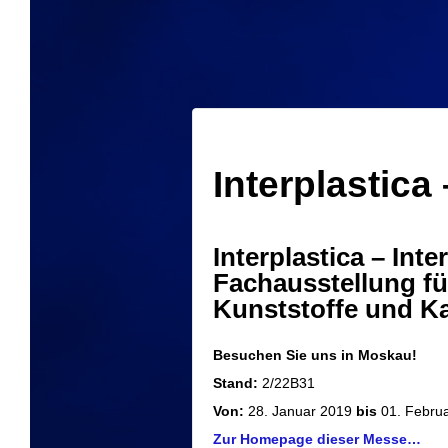
Interplastic
Interplastica – Inte
Fachausstellung fü
Kunststoffe und K
Besuchen Sie uns in
Moskau!
Stand:
2/22B31
Von:
28. Januar 2019
bis
01. Febru
Zur Homepage dieser Messe…