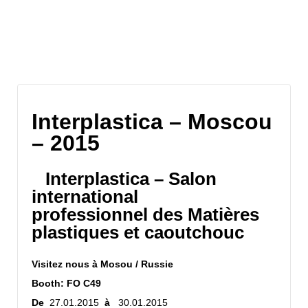
Archives du site
Interplastica – Moscou
– 2015
Interplastica – Salon
i
nternational
professionnel des Matières
plastiques et caoutchouc
Visitez nous à
Mosou /
Russie
Booth: FO C49
De
27.01.2015
à
30.01.2015