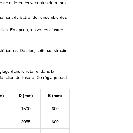
 de différentes variantes de rotors.
ement du bâti et de l’ensemble des
es. En option, les zones d’usure
xtérieures.
De plus, cet
te construction
glage dans le rotor et dans la
fonction de l’usure. Ce réglage peut
m)
D (mm)
E (mm)
8
1500
600
0
2055
600