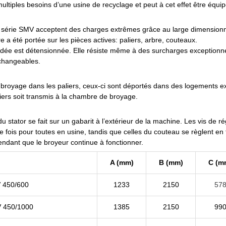
ltiples besoins d’une usine de recyclage et peut à cet effet être équipé
 série SMV acceptent des charges extrêmes grâce au large dimensionn
e a été portée sur les pièces actives: paliers, arbre, couteaux.
 est détensionnée. Elle résiste même à des surcharges exceptionnell
rchangeables.
 de broyage dans les paliers, ceux-ci sont déportés dans des logements e
ers soit transmis à la chambre de broyage.
 stator se fait sur un gabarit à l’extérieur de la machine. Les vis de ré
fois pour toutes en usine, tandis que celles du couteau se règlent en 
ndant que le broyeur continue à fonctionner.
A (mm)
B (mm)
C (m
V 450/600
1233
2150
57
V 450/1000
1385
2150
99