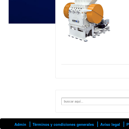
Search
for:
Admin
Términos y condiciones generales
Aviso legal
P