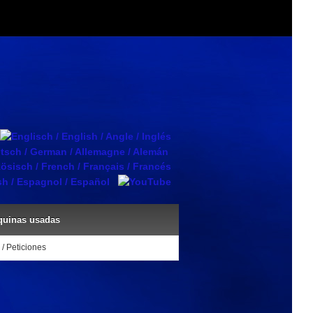
uinas usadas
 / Peticiones