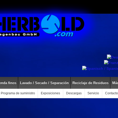
enda finos
Lavado / Secado / Separación
Reciclaje de Residuos
Máq
Programa de suministro
Exposiciones
Descargas
Servicio
Contacto